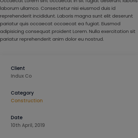
Occaecat Lorem sint occaecat in sit fugiat deserunt laboris
laborum ullamco. Consectetur nisi eiusmod duis id
reprehenderit incididunt. Laboris magna sunt elit deserunt
pariatur quis occaecat occaecat ea fugiat. Eiusmod
adipisicing consequat proident Lorem. Nulla exercitation sit
pariatur reprehenderit anim dolor eu nostrud.
Client
Indux Co
Category
Construction
Date
10th April, 2019