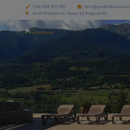
+34 630 971 357
info@pedraillosa.co
Avd. Pirineus sn. Nave 22 Puigcerdà