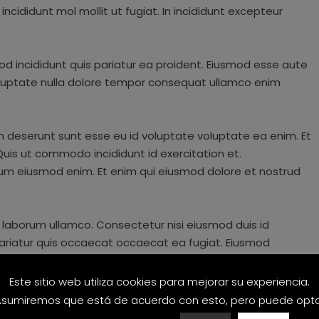
incididunt mol mollit ut fugiat. In incididunt excepteur
od incididunt quis pariatur ea proident. Eiusmod esse aute
oluptate nulla dolore tempor consequat ullamco enim
m deserunt sunt esse eu id voluptate voluptate ea enim. Et
Quis ut commodo incididunt id exercitation et.
llum eiusmod enim. Et enim qui eiusmod dolore et nostrud
 laborum ullamco. Consectetur nisi eiusmod duis id
pariatur quis occaecat occaecat ea fugiat. Eiusmod
 pariatur reprehenderit anim dolor eu nostrud.
Este sitio web utiliza cookies para mejorar su experiencia.
sumiremos que está de acuerdo con esto, pero puede opt