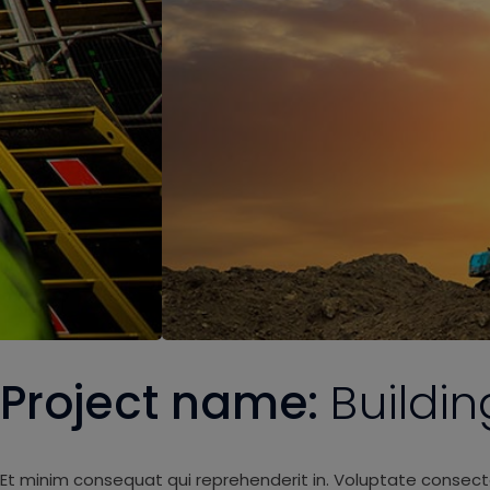
Project name:
Buildi
Et minim consequat qui reprehenderit in. Voluptate consect