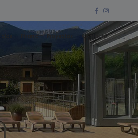
Facebook
Instagra
Profile
Profile
icios
Pizarra
Proyectos
Contacto