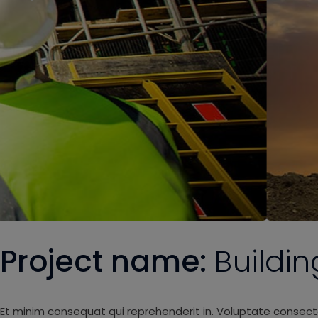
Project name:
Buildi
Et minim consequat qui reprehenderit in. Voluptate consect