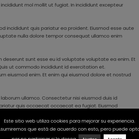
incididunt mol mollit ut fugiat. In incididunt excepteur
od incididunt quis pariatur ea proident. Eiusmod esse aute
oluptate nulla dolore tempor consequat ullamco enim
m deserunt sunt esse eu id voluptate voluptate ea enim. Et
Quis ut commodo incididunt id exercitation et.
llum eiusmod enim. Et enim qui eiusmod dolore et nostrud
 laborum ullamco. Consectetur nisi eiusmod duis id
pariatur quis occaecat occaecat ea fugiat. Eiusmod
 pariatur reprehenderit anim dolor eu nostrud.
Este sitio web utiliza cookies para mejorar su experiencia.
sumiremos que está de acuerdo con esto, pero puede opt
por no participar si lo desea.