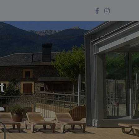
Facebook
Instagra
Profile
Profile
icios
Pizarra
Proyectos
Contacto
t