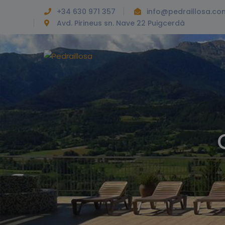
+34 630 971 357
info@pedraillosa.co
Avd. Pirineus sn. Nave 22 Puigcerdà