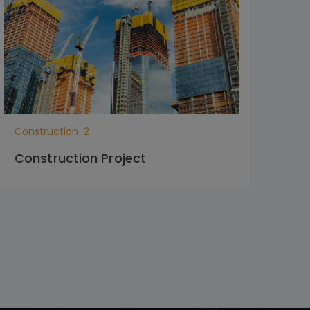
Construction-2
Con
Construction Project
Co