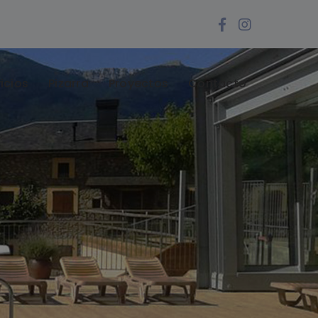
Facebook
Instagra
Profile
Profile
icios
Pizarra
Proyectos
Contacto