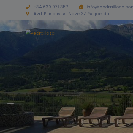
+34 630 971 357
info@pedraillosa.co
Avd. Pirineus sn. Nave 22 Puigcerdà